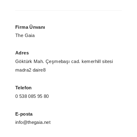
Firma Ünvanı
The Gaia
Adres
Göktürk Mah. Çeşmebaşı cad. kemerhill sitesi
madra2 daire8
Telefon
0 538 085 95 80
E-posta
info@thegaia.net